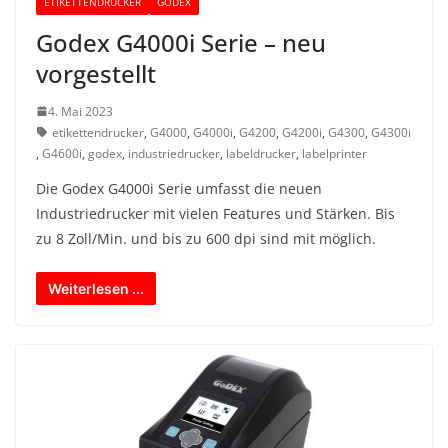
ETIKETTENDRUCKER
GODEX
Godex G4000i Serie – neu
vorgestellt
4. Mai 2023
etikettendrucker
,
G4000
,
G4000i
,
G4200
,
G4200i
,
G4300
,
G4300i
,
G4600i
,
godex
,
industriedrucker
,
labeldrucker
,
labelprinter
Die Godex G4000i Serie umfasst die neuen
Industriedrucker mit vielen Features und Stärken. Bis
zu 8 Zoll/Min. und bis zu 600 dpi sind mit möglich.
Weiterlesen ...