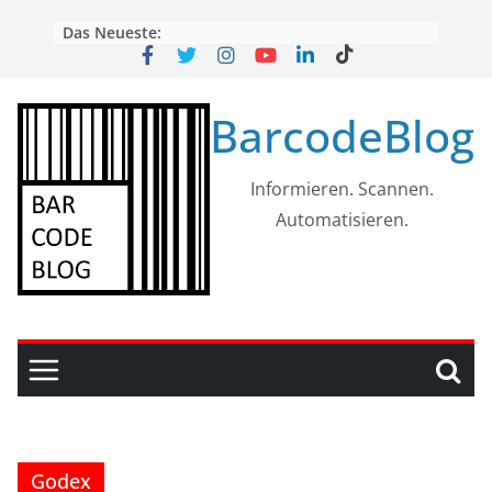
Skip
Das Neueste:
to
content
BarcodeBlog
Informieren. Scannen.
Automatisieren.
Godex