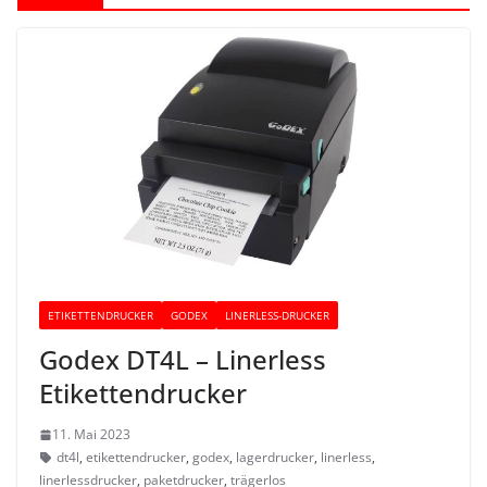
ETIKETTENDRUCKER
GODEX
LINERLESS-DRUCKER
Godex DT4L – Linerless
Etikettendrucker
11. Mai 2023
dt4l
,
etikettendrucker
,
godex
,
lagerdrucker
,
linerless
,
linerlessdrucker
,
paketdrucker
,
trägerlos