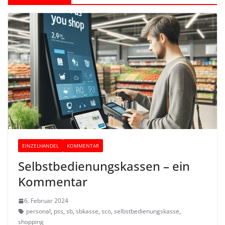
EINZELHANDEL
KOMMENTAR
Selbstbedienungskassen – ein
Kommentar
6. Februar 2024
personal
,
pss
,
sb
,
sbkasse
,
sco
,
selbstbedienungskasse
,
shopping