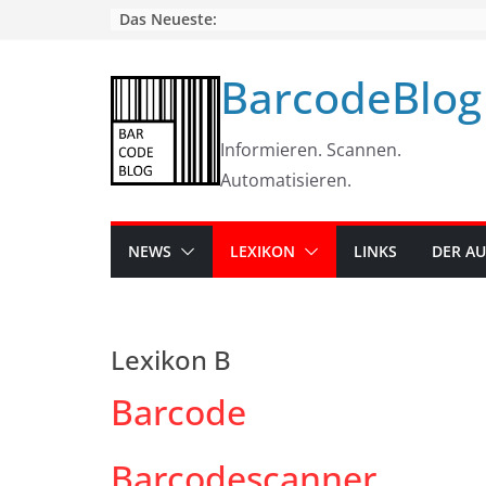
Skip
Das Neueste:
to
content
BarcodeBlog
Informieren. Scannen.
Automatisieren.
NEWS
LEXIKON
LINKS
DER A
Lexikon B
Barcode
Barcodescanner