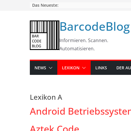
Skip
Das Neueste:
to
content
BarcodeBlog
Informieren. Scannen.
Automatisieren.
NEWS
LEXIKON
LINKS
DER A
Lexikon A
Android Betriebssyst
Aztek Code