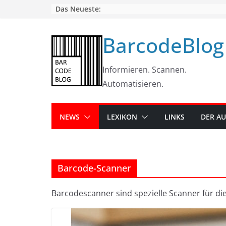
Skip
Das Neueste:
to
content
BarcodeBlog
Informieren. Scannen.
Automatisieren.
NEWS
LEXIKON
LINKS
DER A
Barcode-Scanner
Barcodescanner sind spezielle Scanner für d