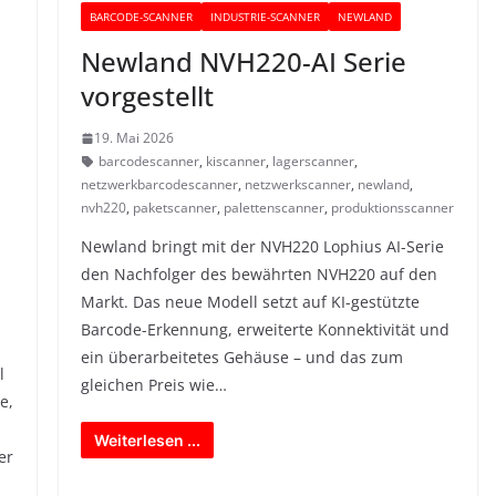
BARCODE-SCANNER
INDUSTRIE-SCANNER
NEWLAND
Newland NVH220-AI Serie
vorgestellt
19. Mai 2026
barcodescanner
,
kiscanner
,
lagerscanner
,
netzwerkbarcodescanner
,
netzwerkscanner
,
newland
,
nvh220
,
paketscanner
,
palettenscanner
,
produktionsscanner
Newland bringt mit der NVH220 Lophius AI-Serie
den Nachfolger des bewährten NVH220 auf den
Markt. Das neue Modell setzt auf KI-gestützte
Barcode-Erkennung, erweiterte Konnektivität und
ein überarbeitetes Gehäuse – und das zum
l
gleichen Preis wie…
e,
Weiterlesen ...
er