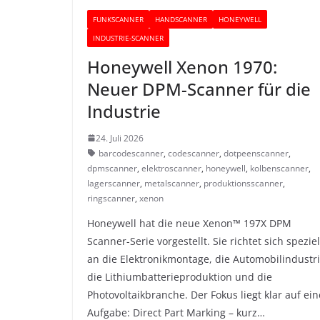
FUNKSCANNER
HANDSCANNER
HONEYWELL
INDUSTRIE-SCANNER
Honeywell Xenon 1970:
Neuer DPM-Scanner für die
Industrie
24. Juli 2026
barcodescanner
,
codescanner
,
dotpeenscanner
,
dpmscanner
,
elektroscanner
,
honeywell
,
kolbenscanner
,
lagerscanner
,
metalscanner
,
produktionsscanner
,
ringscanner
,
xenon
Honeywell hat die neue Xenon™ 197X DPM
Scanner-Serie vorgestellt. Sie richtet sich speziel
an die Elektronikmontage, die Automobilindustri
die Lithiumbatterieproduktion und die
Photovoltaikbranche. Der Fokus liegt klar auf ein
Aufgabe: Direct Part Marking – kurz…