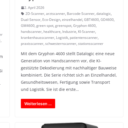
2. April 2026
2D-Scanner
,
arztscanner
,
Barcode-Scanner
,
datalogic
,
Dual-Sensor
,
Eco-Design
,
einzelhandel
,
GBT4600
,
GD4600
,
GM4600
,
green spot
,
greenspot
,
Gryphon 4600
,
handscanner
,
healthcare
,
Industrie
,
KI-Scanner
,
er
krankenhausscanner
,
Logistik
,
patientenscanner
,
r
,
praxisscanner
,
schwesternscanner
,
stationsscanner
Mit dem Gryphon 4600 stellt Datalogic eine neue
um
Generation von Handscannern vor, die KI-
gestützte Dekodierung mit nachhaltiger Bauweise
5i
kombiniert. Die Serie richtet sich an Einzelhandel,
Gesundheitswesen, Fertigung sowie Transport
r
und Logistik. Sie ist die erste…
Weiterlesen ...