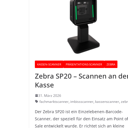
KASSEN-SCANNER
PRÄSENTATIONS-SCANNER
ZEBRA
Zebra SP20 – Scannen an de
Kasse
31. März 2026
fachmarktscanner
,
imbissscanner
,
kassenscanner
,
zeb
Der Zebra SP20 ist ein Einzelebenen-Barcode-
Scanner, der speziell für den Einsatz am Point o
Sale entwickelt wurde. Er richtet sich an kleine