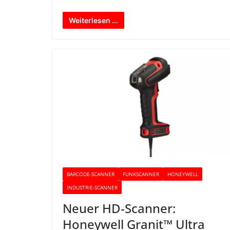
Weiterlesen ...
BARCODE-SCANNER
FUNKSCANNER
HONEYWELL
INDUSTRIE-SCANNER
Neuer HD-Scanner:
Honeywell Granit™ Ultra