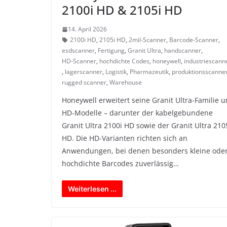
2100i HD & 2105i HD
14. April 2026
2100i HD
,
2105i HD
,
2mil-Scanner
,
Barcode-Scanner
,
esdscanner
,
Fertigung
,
Granit Ultra
,
handscanner
,
HD-Scanner
,
hochdichte Codes
,
honeywell
,
industriescann
,
lagerscanner
,
Logistik
,
Pharmazeutik
,
produktionsscanne
rugged scanner
,
Warehouse
Honeywell erweitert seine Granit Ultra-Familie 
HD-Modelle – darunter der kabelgebundene
Granit Ultra 2100i HD sowie der Granit Ultra 210
HD. Die HD-Varianten richten sich an
Anwendungen, bei denen besonders kleine ode
hochdichte Barcodes zuverlässig…
Weiterlesen ...