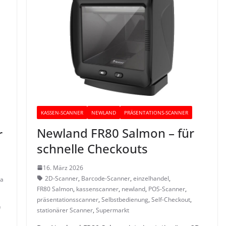
KASSEN-SCANNER
NEWLAND
PRÄSENTATIONS-SCANNER
Newland FR80 Salmon – für
r
schnelle Checkouts
16. März 2026
2D-Scanner
,
Barcode-Scanner
,
einzelhandel
,
ra
FR80 Salmon
,
kassenscanner
,
newland
,
POS-Scanner
,
präsentationsscanner
,
Selbstbedienung
,
Self-Checkout
,
f
stationärer Scanner
,
Supermarkt