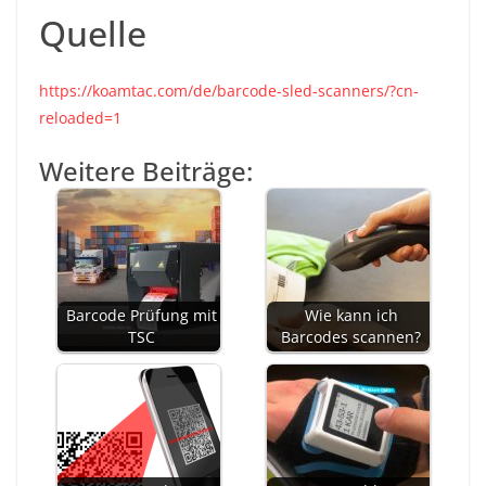
Quelle
https://koamtac.com/de/barcode-sled-scanners/?cn-
reloaded=1
Weitere Beiträge:
Barcode Prüfung mit
Wie kann ich
TSC
Barcodes scannen?