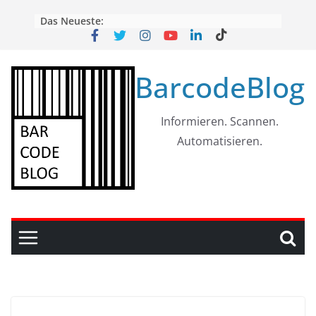
Skip
Das Neueste:
to
content
BarcodeBlog
Informieren. Scannen.
Automatisieren.