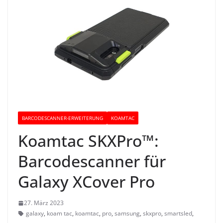
BARCODESCANNER-ERWEITERUNG
KOAMTAC
Koamtac SKXPro™:
Barcodescanner für
Galaxy XCover Pro
27. März 2023
galaxy
,
koam tac
,
koamtac
,
pro
,
samsung
,
skxpro
,
smartsled
,