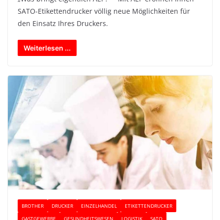
SATO-Etikettendrucker völlig neue Möglichkeiten für
den Einsatz Ihres Druckers.
Weiterlesen ...
BROTHER
DRUCKER
EINZELHANDEL
ETIKETTENDRUCKER
GASTGEWERBE
GESUNDHEITSWESEN
LOGISTIK
SATO