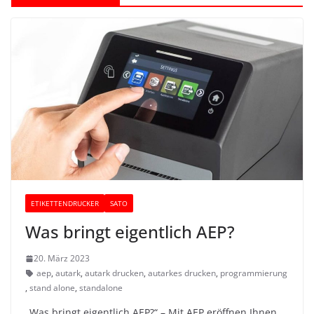
ETIKETTENDRUCKER
SATO
Was bringt eigentlich AEP?
20. März 2023
aep
,
autark
,
autark drucken
,
autarkes drucken
,
programmierung
,
stand alone
,
standalone
„Was bringt eigentlich AEP?“ – Mit AEP eröffnen Ihnen