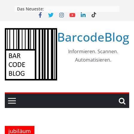
Skip
Das Neueste:
to
content
BarcodeBlog
Informieren. Scannen.
Automatisieren.
jubiläum