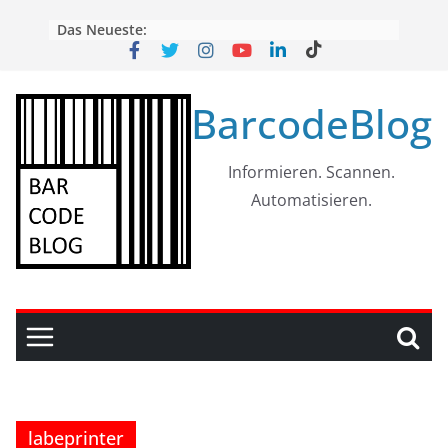
Skip
Das Neueste:
to
content
BarcodeBlog
Informieren. Scannen.
Automatisieren.
labeprinter