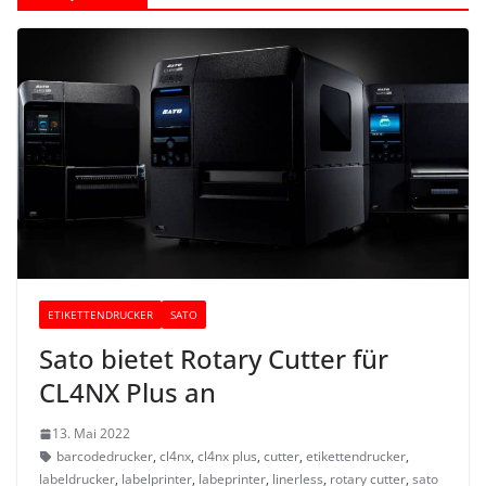
ETIKETTENDRUCKER
SATO
Sato bietet Rotary Cutter für
CL4NX Plus an
13. Mai 2022
barcodedrucker
,
cl4nx
,
cl4nx plus
,
cutter
,
etikettendrucker
,
labeldrucker
,
labelprinter
,
labeprinter
,
linerless
,
rotary cutter
,
sato