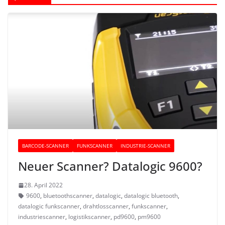
BARCODE-SCANNER
FUNKSCANNER
INDUSTRIE-SCANNER
Neuer Scanner? Datalogic 9600?
28. April 2022
9600
,
bluetoothscanner
,
datalogic
,
datalogic bluetooth
,
datalogic funkscanner
,
drahtlosscanner
,
funkscanner
,
industriescanner
,
logistikscanner
,
pd9600
,
pm9600