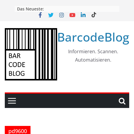
Skip
Das Neueste:
to
content
BarcodeBlog
Informieren. Scannen.
Automatisieren.
pd9600