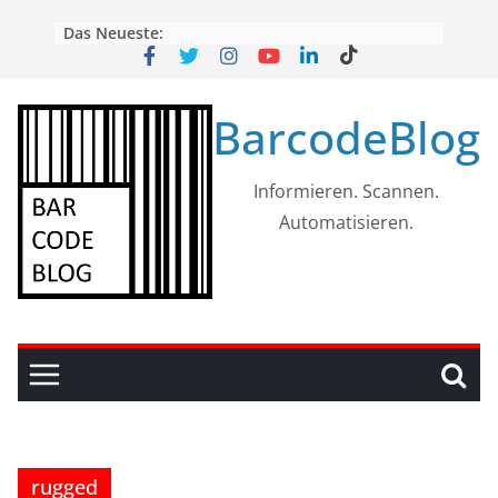
Skip
Das Neueste:
to
content
BarcodeBlog
Informieren. Scannen.
Automatisieren.
rugged