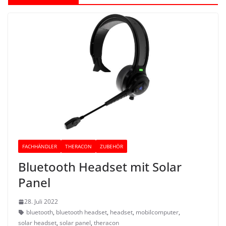
FACHHÄNDLER
THERACON
ZUBEHÖR
Bluetooth Headset mit Solar
Panel
28. Juli 2022
bluetooth
,
bluetooth headset
,
headset
,
mobilcomputer
,
solar headset
,
solar panel
,
theracon