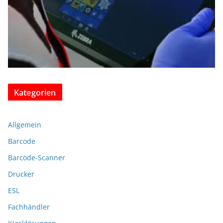
Kategorien
Allgemein
Barcode
Barcode-Scanner
Drucker
ESL
Fachhändler