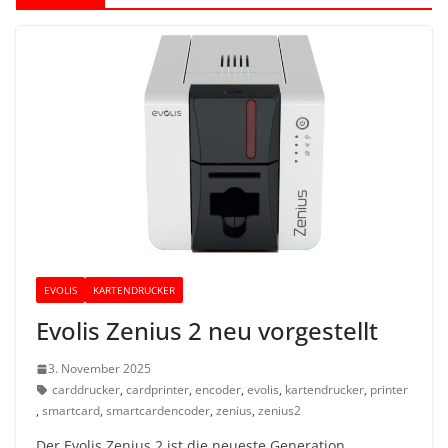
EVOLIS
KARTENDRUCKER
Evolis Zenius 2 neu vorgestellt
3. November 2025
carddrucker
,
cardprinter
,
encoder
,
evolis
,
kartendrucker
,
printer
,
smartcard
,
smartcardencoder
,
zenius
,
zenius2
Der Evolis Zenius 2 ist die neueste Generation