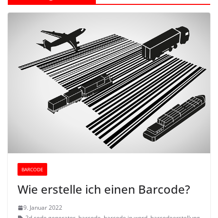
BARCODE
Wie erstelle ich einen Barcode?
9. Januar 2022
2d code generator
,
barcode
,
barcode in word
,
barcodeerstellung