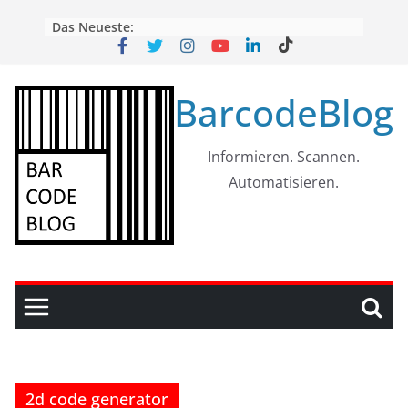
Skip
Das Neueste:
to
content
BarcodeBlog
Informieren. Scannen.
Automatisieren.
2d code generator