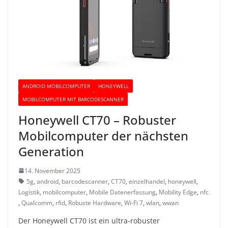
ANDROID MOBILCOMPUTER
HONEYWELL
MOBILCOMPUTER MIT BARCODESCANNER
Honeywell CT70 – Robuster
Mobilcomputer der nächsten
Generation
14. November 2025
5g
,
android
,
barcodescanner
,
CT70
,
einzelhandel
,
honeywell
,
Logistik
,
mobilcomputer
,
Mobile Datenerfassung
,
Mobility Edge
,
nfc
,
Qualcomm
,
rfid
,
Robuste Hardware
,
Wi-Fi 7
,
wlan
,
wwan
Der Honeywell CT70 ist ein ultra-robuster