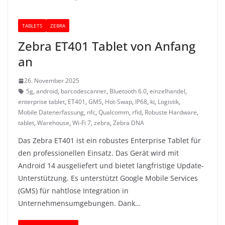
TABLETS
ZEBRA
Zebra ET401 Tablet von Anfang
an
26. November 2025
5g
,
android
,
barcodescanner
,
Bluetooth 6.0
,
einzelhandel
,
enterprise tablet
,
ET401
,
GMS
,
Hot-Swap
,
IP68
,
ki
,
Logistik
,
Mobile Datenerfassung
,
nfc
,
Qualcomm
,
rfid
,
Robuste Hardware
,
tablet
,
Warehouse
,
Wi-Fi 7
,
zebra
,
Zebra DNA
Das Zebra ET401 ist ein robustes Enterprise Tablet für
den professionellen Einsatz. Das Gerät wird mit
Android 14 ausgeliefert und bietet langfristige Update-
Unterstützung. Es unterstützt Google Mobile Services
(GMS) für nahtlose Integration in
Unternehmensumgebungen. Dank…