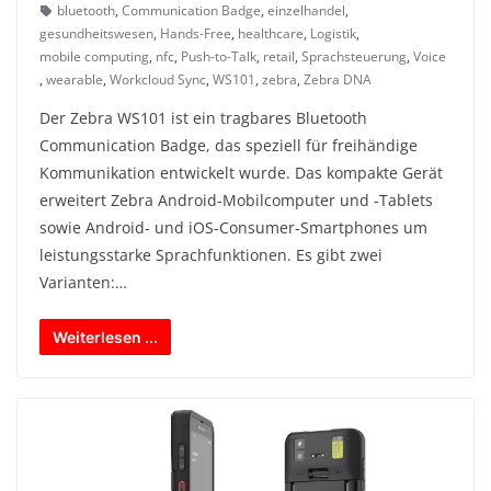
bluetooth
,
Communication Badge
,
einzelhandel
,
gesundheitswesen
,
Hands-Free
,
healthcare
,
Logistik
,
mobile computing
,
nfc
,
Push-to-Talk
,
retail
,
Sprachsteuerung
,
Voice
,
wearable
,
Workcloud Sync
,
WS101
,
zebra
,
Zebra DNA
Der Zebra WS101 ist ein tragbares Bluetooth
Communication Badge, das speziell für freihändige
Kommunikation entwickelt wurde. Das kompakte Gerät
erweitert Zebra Android-Mobilcomputer und -Tablets
sowie Android- und iOS-Consumer-Smartphones um
leistungsstarke Sprachfunktionen. Es gibt zwei
Varianten:…
Weiterlesen ...