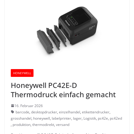
HONEYWELL
Honeywell PC42E-D
Thermodruck einfach gemacht
16. Februar 2026
barcode
,
desktopdrucker
,
einzelhandel
,
etikettendrucker
,
grosshandel
,
honeywell
,
labelprinter
,
lager
,
Logistik
,
pc42e
,
pc42ed
,
produktion
,
thermodirekt
,
versand