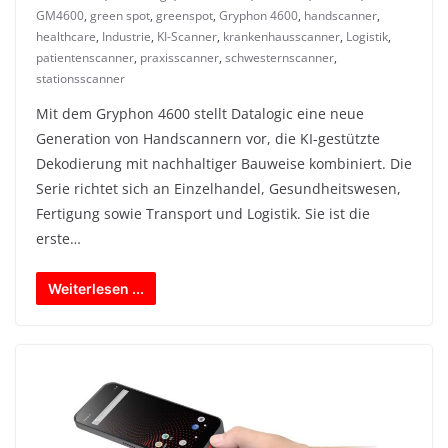
GM4600
,
green spot
,
greenspot
,
Gryphon 4600
,
handscanner
,
healthcare
,
Industrie
,
KI-Scanner
,
krankenhausscanner
,
Logistik
,
patientenscanner
,
praxisscanner
,
schwesternscanner
,
stationsscanner
Mit dem Gryphon 4600 stellt Datalogic eine neue
Generation von Handscannern vor, die KI-gestützte
Dekodierung mit nachhaltiger Bauweise kombiniert. Die
Serie richtet sich an Einzelhandel, Gesundheitswesen,
Fertigung sowie Transport und Logistik. Sie ist die
erste…
Weiterlesen ...