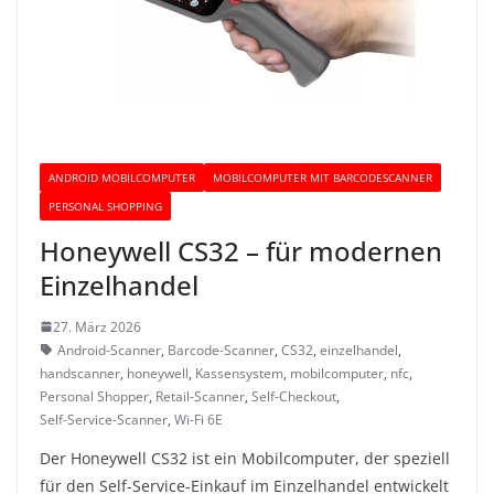
ANDROID MOBILCOMPUTER
MOBILCOMPUTER MIT BARCODESCANNER
PERSONAL SHOPPING
Honeywell CS32 – für modernen
Einzelhandel
27. März 2026
Android-Scanner
,
Barcode-Scanner
,
CS32
,
einzelhandel
,
handscanner
,
honeywell
,
Kassensystem
,
mobilcomputer
,
nfc
,
Personal Shopper
,
Retail-Scanner
,
Self-Checkout
,
Self-Service-Scanner
,
Wi-Fi 6E
Der Honeywell CS32 ist ein Mobilcomputer, der speziell
für den Self-Service-Einkauf im Einzelhandel entwickelt