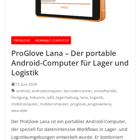
PROGLOVE
WEARABLE COMPUTER
ProGlove Lana – Der portable
Android-Computer für Lager und
Logistik
15. Juni 2026
android
,
androidcomputer
,
barcodescanner
,
einzelhandel
,
Fertigung
,
Industrie
,
ip65
,
lagerhaltung
,
lana
,
Logistik
,
mobilcomputer
,
mobilecomputer
,
proglove
,
proglowelana
,
wearable
Der ProGlove Lana ist ein portabler Android-Computer,
der speziell für datenintensive Workflows in Lager- und
Logistikumgebungen entwickelt wurde. Er kombiniert