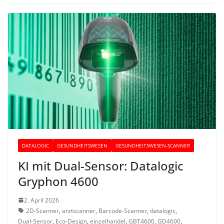
DATALOGIC
GESUNDHEITSWESEN
GESUNDHEITSWESEN-SCANNER
KI mit Dual-Sensor: Datalogic
Gryphon 4600
2. April 2026
2D-Scanner
,
arztscanner
,
Barcode-Scanner
,
datalogic
,
Dual-Sensor
,
Eco-Design
,
einzelhandel
,
GBT4600
,
GD4600
,