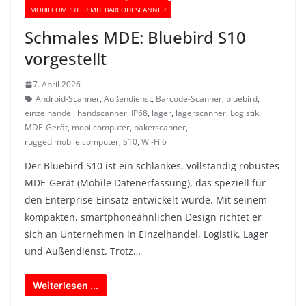
MOBILCOMPUTER MIT BARCODESCANNER
Schmales MDE: Bluebird S10
vorgestellt
7. April 2026
Android-Scanner
,
Außendienst
,
Barcode-Scanner
,
bluebird
,
einzelhandel
,
handscanner
,
IP68
,
lager
,
lagerscanner
,
Logistik
,
MDE-Gerät
,
mobilcomputer
,
paketscanner
,
rugged mobile computer
,
S10
,
Wi-Fi 6
Der Bluebird S10 ist ein schlankes, vollständig robustes
MDE-Gerät (Mobile Datenerfassung), das speziell für
den Enterprise-Einsatz entwickelt wurde. Mit seinem
kompakten, smartphoneähnlichen Design richtet er
sich an Unternehmen in Einzelhandel, Logistik, Lager
und Außendienst. Trotz…
Weiterlesen ...