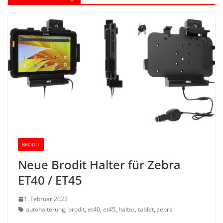
BRODIT
Neue Brodit Halter für Zebra
ET40 / ET45
1. Februar 2023
autohalterung
,
brodit
,
et40
,
et45
,
halter
,
tablet
,
zebra