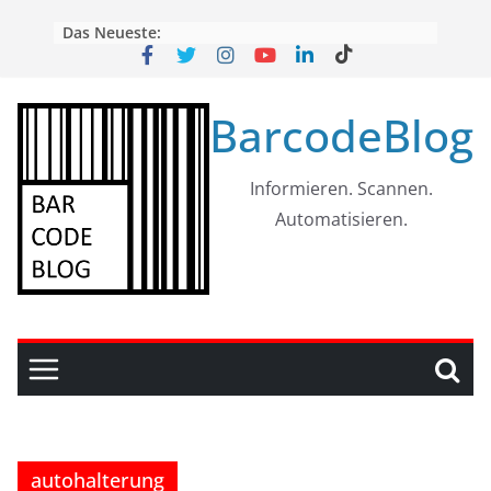
Skip
Das Neueste:
to
content
BarcodeBlog
Informieren. Scannen.
Automatisieren.
autohalterung