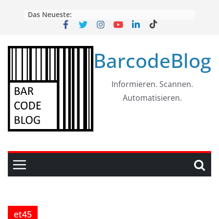
Skip
Das Neueste:
to
content
BarcodeBlog
Informieren. Scannen.
Automatisieren.
et45