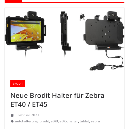
BRODIT
Neue Brodit Halter für Zebra
ET40 / ET45
1. Februar 2023
autohalterung
,
brodit
,
et40
,
et45
,
halter
,
tablet
,
zebra