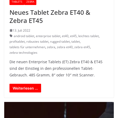
TABLETS
ZEBRA
Neues Tablet Zebra ET40 &
Zebra ET45
13. Juli 2022
android tablet
,
enterprise tablet
,
et40
,
et45
,
leichtes tablet
,
profitablet
,
robustes tablet
,
rugged tablet
,
tablet
,
tablets für unternehmen
,
zebra
,
zebra et40
,
zebra et45
,
zebra technologies
Die neuen Enterprise Tablets (ET) Zebra ET40 & ET45
sind der Einstieg in den professionellen Tablet-
Gebrauch. 485 Gramm, 8″ oder 10″ mit Scanner.
Weiterlesen ...