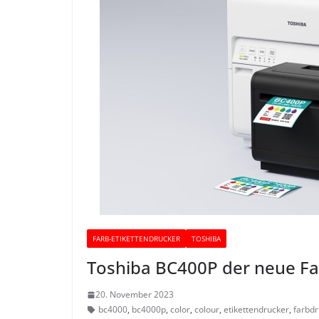
FARB-ETIKETTENDRUCKER
TOSHIBA
Toshiba BC400P der neue Fa
20. November 2023
bc4000
,
bc4000p
,
color
,
colour
,
etikettendrucker
,
farbdr