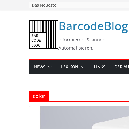
Skip
Das Neueste:
to
content
BarcodeBlog
Informieren. Scannen.
Automatisieren.
NEWS
LEXIKON
LINKS
DER A
color