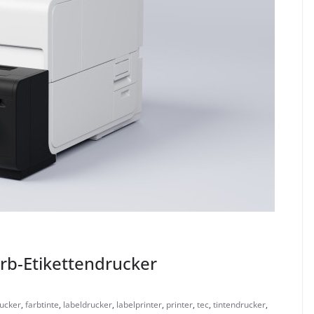
rb-Etikettendrucker
ucker
,
farbtinte
,
labeldrucker
,
labelprinter
,
printer
,
tec
,
tintendrucker
,