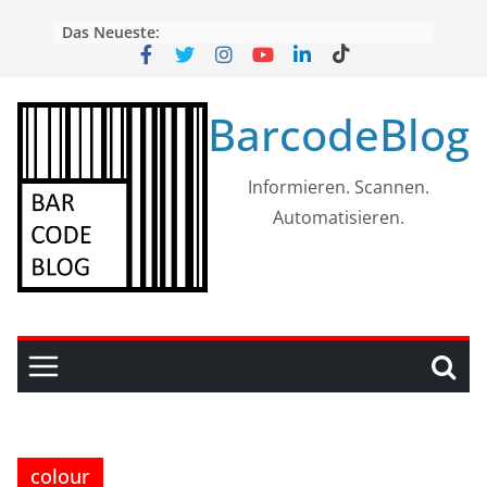
Skip
Das Neueste:
to
content
BarcodeBlog
Informieren. Scannen.
Automatisieren.
colour