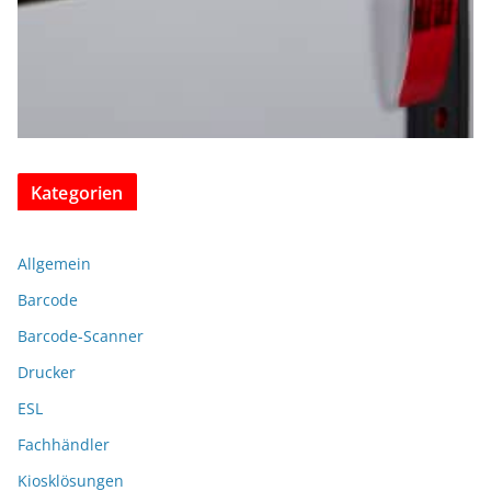
Kategorien
Allgemein
Barcode
Barcode-Scanner
Drucker
ESL
Fachhändler
Kiosklösungen