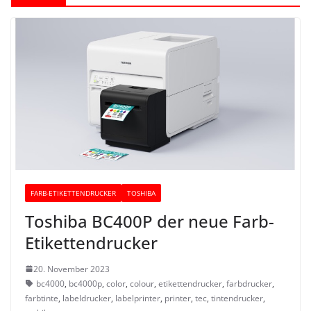
FARB-ETIKETTENDRUCKER
TOSHIBA
Toshiba BC400P der neue Farb-
Etikettendrucker
20. November 2023
bc4000
,
bc4000p
,
color
,
colour
,
etikettendrucker
,
farbdrucker
,
farbtinte
,
labeldrucker
,
labelprinter
,
printer
,
tec
,
tintendrucker
,