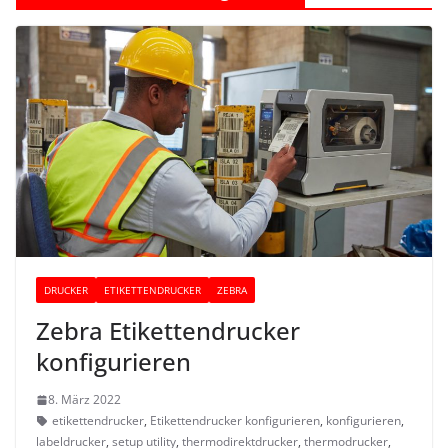
DRUCKER
ETIKETTENDRUCKER
ZEBRA
Zebra Etikettendrucker
konfigurieren
8. März 2022
etikettendrucker
,
Etikettendrucker konfigurieren
,
konfigurieren
,
labeldrucker
,
setup utility
,
thermodirektdrucker
,
thermodrucker
,