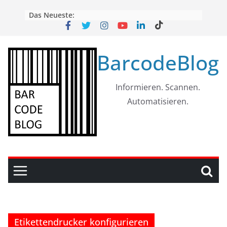
Skip
Das Neueste:
to
content
BarcodeBlog
Informieren. Scannen.
Automatisieren.
Etikettendrucker konfigurieren