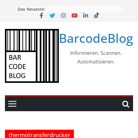
Skip
Das Neueste:
to
content
BarcodeBlog
Informieren. Scannen.
Automatisieren.
thermotransferdrucker