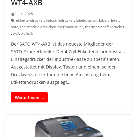
WT4-AXB
1. Juli 2025
etikettendrucker
,
industriedrucker
,
labeldrucker
,
labelprinter
,
sato
,
thermodirektdrucker
,
thermodrucker
,
thermotransferdrucker
,
wt4
,
wt4axb
Der SATO WT4-AXB ist das neueste Mitglieder der
SATO-Druckerfamilie. Der 4-Zoll-Etikettendrucker ist als
Einstiegsdrucker der Industrieklasse zu spezifizieren.
Ausgestattet mit Display, Tasten und einem soliden
Druckwerk, ist er für eine hohe Auslastung beim
Etikettendrucken ausgelegt….
Weiterlesen ...