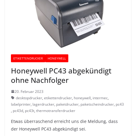
ETIKETTENDRUCKER
HONEYWELL
Honeywell PC43 abgekündigt
ohne Nachfolger
20. Februar 2023
desktopdrucker
,
etikettendrucker
,
honeywell
,
intermec
,
labelprinter
,
lagerdrucker
,
paketdrucker
,
paketscheindrucker
,
pc43
,
pc43d
,
pc43t
,
thermotransferdrucker
Etwas überraschend erreicht uns die Meldung, dass
der Honeywell PC43 abgekündigt sei.