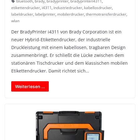
bluetooth
,
brady
,
bradyprinter
,
bradyprinteri4311
,
etikettendrucker
,
i4311
,
industriedrucker
,
kabellosdrucker
,
labeldrucker
,
labelprinter
,
mobilerdrucker
,
thermotransferdrucker
,
wlan
Der BradyPrinter i4311 von Brady Corporation ist ein
neuer Hybrid-Etikettendrucker, der industrielle
Druckleistung mit einem kabellosen, tragbaren Design
zusammenbringt. Er schließt die Lücke zwischen dem
stationären Tischdrucker und dem klassischen mobilen
Etikettendrucker. Damit richtet sich…
Weiterlesen ...