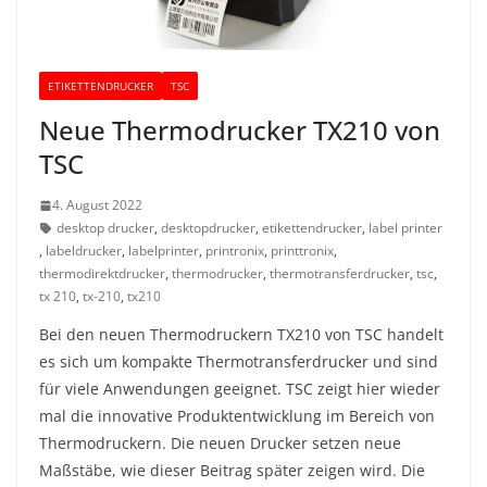
ETIKETTENDRUCKER
TSC
Neue Thermodrucker TX210 von
TSC
4. August 2022
desktop drucker
,
desktopdrucker
,
etikettendrucker
,
label printer
,
labeldrucker
,
labelprinter
,
printronix
,
printtronix
,
thermodirektdrucker
,
thermodrucker
,
thermotransferdrucker
,
tsc
,
tx 210
,
tx-210
,
tx210
Bei den neuen Thermodruckern TX210 von TSC handelt
es sich um kompakte Thermotransferdrucker und sind
für viele Anwendungen geeignet. TSC zeigt hier wieder
mal die innovative Produktentwicklung im Bereich von
Thermodruckern. Die neuen Drucker setzen neue
Maßstäbe, wie dieser Beitrag später zeigen wird. Die