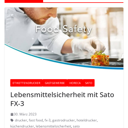
ETIKETTENDRUCKER
GASTGEWERBE
HORECA
SATO
Lebensmittelsicherheit mit Sato
FX-3
30. März 2023
drucker
,
fast food
,
fx-3
,
gastrodrucker
,
hoteldrucker
,
küchendrucker
,
lebensmittelsicherheit
,
sato