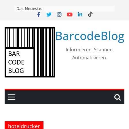
Skip
Das Neueste:
to
content
BarcodeBlog
Informieren. Scannen.
Automatisieren.
hoteldrucker