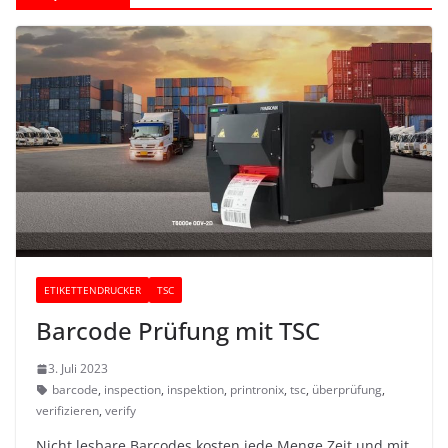
ETIKETTENDRUCKER
TSC
Barcode Prüfung mit TSC
3. Juli 2023
barcode
,
inspection
,
inspektion
,
printronix
,
tsc
,
überprüfung
,
verifizieren
,
verify
Nicht lesbare Barcodes kosten jede Menge Zeit und mit