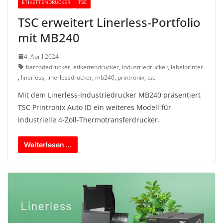
ETIKETTENDRUCKER
TSC
TSC erweitert Linerless-Portfolio
mit MB240
4. April 2024
barcodedrucker
,
etikettendrucker
,
industriedrucker
,
labelprinter
,
linerless
,
linerlessdrucker
,
mb240
,
printronix
,
tsc
Mit dem Linerless-Industriedrucker MB240 präsentiert
TSC Printronix Auto ID ein weiteres Modell für
industrielle 4-Zoll-Thermotransferdrucker.
Weiterlesen ...