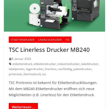
ETIKETTENDRUCKER
LINERLESS-DRUCKER
TSC
TSC Linerless Drucker MB240
8. Januar 2024
etikettendruck
,
etikettendrucker
,
industriedrucker
,
labeldrucker
,
labelprinter
,
lagerdrucker
,
linerless
,
nachhaltig
,
paketdrucker
,
printronix
,
thermodruck
,
tsc
TSC Printronix ist bekannt für Etikettendrucklösungen.
Mit dem MB240-Etikettendrucker eröffnen sich neue
Möglichkeiten (z.B. Linerless) für den Etikettendruck.
Weiterlesen ...