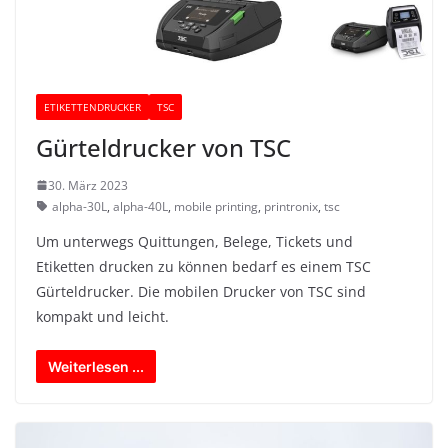
ETIKETTENDRUCKER
TSC
Gürteldrucker von TSC
30. März 2023
alpha-30L
,
alpha-40L
,
mobile printing
,
printronix
,
tsc
Um unterwegs Quittungen, Belege, Tickets und
Etiketten drucken zu können bedarf es einem TSC
Gürteldrucker. Die mobilen Drucker von TSC sind
kompakt und leicht.
Weiterlesen ...