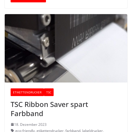
ETIKETTENDRUCKER
TSC
TSC Ribbon Saver spart
Farbband
18. Dezember 2023
eco-friendly
,
etikettendrucker
,
farbband
,
labeldrucker
,