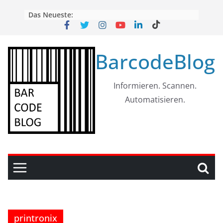
Skip
Das Neueste:
to
content
BarcodeBlog
Informieren. Scannen.
Automatisieren.
printronix