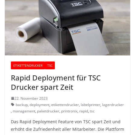
ETIKETTENDRUCKER
TSC
Rapid Deployment für TSC
Drucker spart Zeit
22. November 2023
backup
,
deployment
,
etikettendrucker
,
labelprinter
,
lagerdrucker
,
management
,
paketdrucker
,
printronix
,
rapid
,
tsc
Das Rapid Deployment Feature von TSC spart Zeit und
erhöht die Zufriedenheit aller Mitarbeiter. Die Plattform