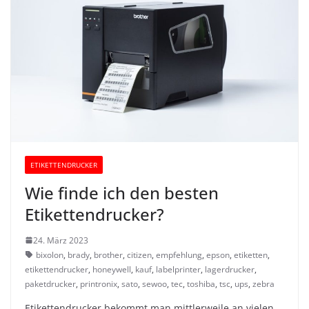
ETIKETTENDRUCKER
Wie finde ich den besten
Etikettendrucker?
24. März 2023
bixolon
,
brady
,
brother
,
citizen
,
empfehlung
,
epson
,
etiketten
,
etikettendrucker
,
honeywell
,
kauf
,
labelprinter
,
lagerdrucker
,
paketdrucker
,
printronix
,
sato
,
sewoo
,
tec
,
toshiba
,
tsc
,
ups
,
zebra
Etikettendrucker bekommt man mittlerweile an vielen