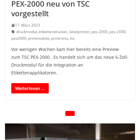
PEX-2000 neu von TSC
vorgestellt
17. März 2023
druckmodul
,
etikettendrucker
,
labelprinter
,
pex 2000
,
pex-2000
,
pex2000
,
printmodule
,
printronix
,
tsc
Vor wenigen Wochen kam hier bereits eine Preview
zum TSC PEX-2000 . Es handelt sich um das neue 6-Zoll-
Druckmodul für die Integration an
Etikettenapplikatoren.
Weiterlesen ...