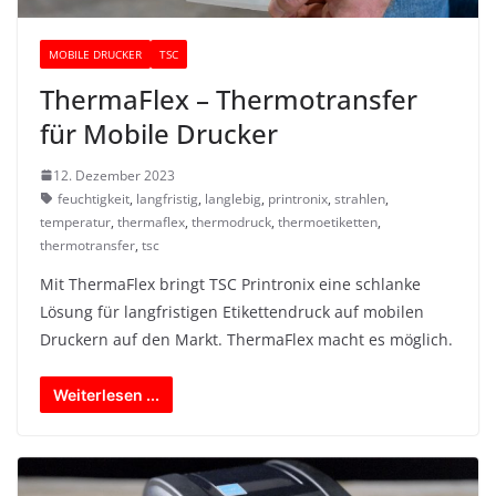
MOBILE DRUCKER
TSC
ThermaFlex – Thermotransfer
für Mobile Drucker
12. Dezember 2023
feuchtigkeit
,
langfristig
,
langlebig
,
printronix
,
strahlen
,
temperatur
,
thermaflex
,
thermodruck
,
thermoetiketten
,
thermotransfer
,
tsc
Mit ThermaFlex bringt TSC Printronix eine schlanke
Lösung für langfristigen Etikettendruck auf mobilen
Druckern auf den Markt. ThermaFlex macht es möglich.
Weiterlesen ...