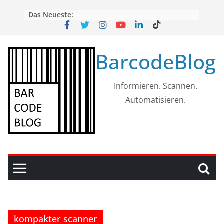
Skip
Das Neueste:
to
content
BarcodeBlog
Informieren. Scannen.
Automatisieren.
kompakter scanner