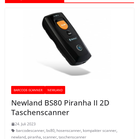
BARCODE-SCANNER
NEWLAND
Newland BS80 Piranha II 2D
Taschenscanner
24. Juli 2023
barcodescanner
,
bs80
,
hosenscanner
,
kompakter scanner
,
newland
,
piranha
,
scanner
,
taschenscanner