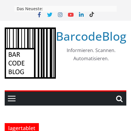
Skip
Das Neueste:
to
content
BarcodeBlog
Informieren. Scannen.
Automatisieren.
lagertablet