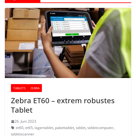
TABLETS
ZEBRA
Zebra ET60 – extrem robustes
Tablet
26. Juni 2023
et60
,
et65
,
lagertablet
,
pakettablet
,
tablet
,
tabletcomputer
,
tabletscanner