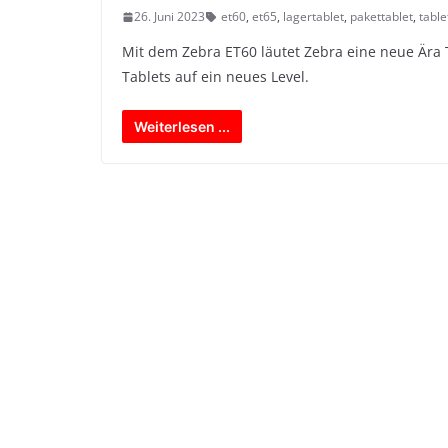
26. Juni 2023
et60
,
et65
,
lagertablet
,
pakettablet
,
table
Mit dem Zebra ET60 läutet Zebra eine neue Ära Ta
Tablets auf ein neues Level.
Weiterlesen ...