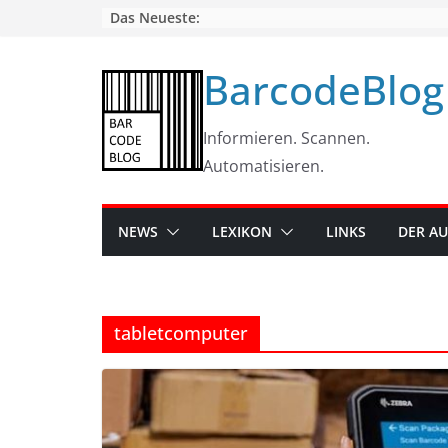
Skip
Das Neueste:
to
content
BarcodeBlog
Informieren. Scannen.
Automatisieren.
NEWS
LEXIKON
LINKS
DER A
tabletcomputer