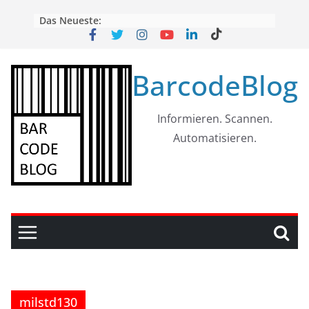
Skip
Das Neueste:
to
content
BarcodeBlog
Informieren. Scannen.
Automatisieren.
milstd130