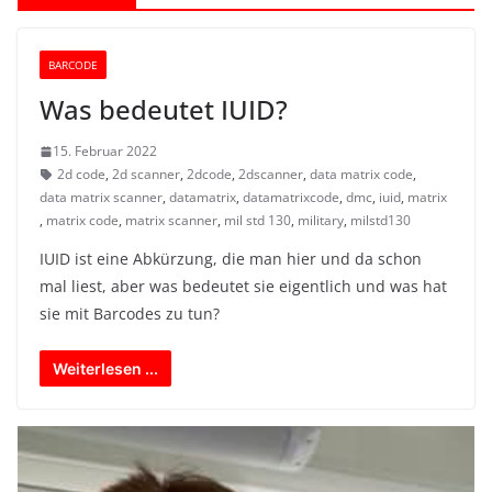
BARCODE
Was bedeutet IUID?
15. Februar 2022
2d code
,
2d scanner
,
2dcode
,
2dscanner
,
data matrix code
,
data matrix scanner
,
datamatrix
,
datamatrixcode
,
dmc
,
iuid
,
matrix
,
matrix code
,
matrix scanner
,
mil std 130
,
military
,
milstd130
IUID ist eine Abkürzung, die man hier und da schon
mal liest, aber was bedeutet sie eigentlich und was hat
sie mit Barcodes zu tun?
Weiterlesen ...