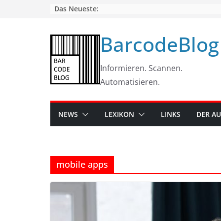
Skip
Das Neueste:
to
content
BarcodeBlog
Informieren. Scannen.
Automatisieren.
NEWS
LEXIKON
LINKS
DER A
mobile apps