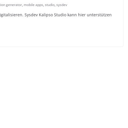
tion generator
,
mobile apps
,
studio
,
sysdev
italisieren. Sysdev Kalipso Studio kann hier unterstützen