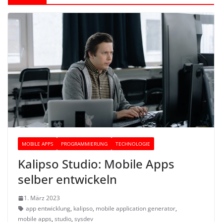
MOBILE APPS
PROGRAMMIERUNG
TECHNOLOGIE
Kalipso Studio: Mobile Apps
selber entwickeln
1. März 2023
app entwicklung
,
kalipso
,
mobile application generator
,
mobile apps
,
studio
,
sysdev