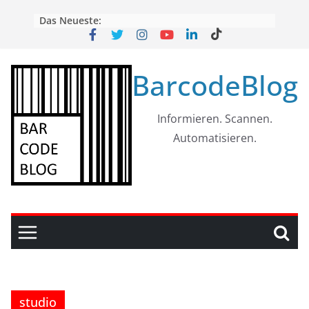
Skip
Das Neueste:
to
content
BarcodeBlog
Informieren. Scannen.
Automatisieren.
studio