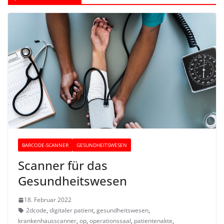
BARCODE-SCANNER
GESUNDHEITSWESEN
Scanner für das
Gesundheitswesen
18. Februar 2022
2dcode
,
digitaler patient
,
gesundheitswesen
,
krankenhausscanner
,
op
,
operationssaal
,
patientenakte
,