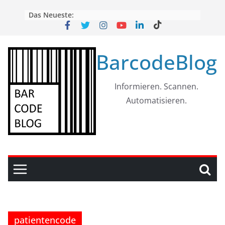
Skip
Das Neueste:
to
content
BarcodeBlog
Informieren. Scannen.
Automatisieren.
patientencode