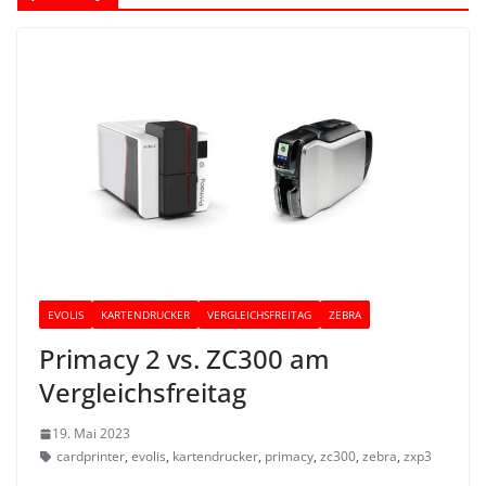
EVOLIS
KARTENDRUCKER
VERGLEICHSFREITAG
ZEBRA
Primacy 2 vs. ZC300 am
Vergleichsfreitag
19. Mai 2023
cardprinter
,
evolis
,
kartendrucker
,
primacy
,
zc300
,
zebra
,
zxp3