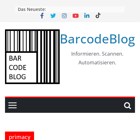
Skip
Das Neueste:
to
content
BarcodeBlog
Informieren. Scannen.
Automatisieren.
primacy