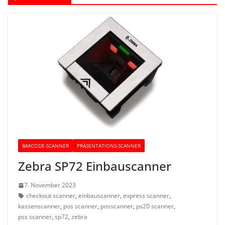
BARCODE-SCANNER
PRÄSENTATIONS-SCANNER
Zebra SP72 Einbauscanner
7. November 2023
checkout scanner
,
einbauscanner
,
express scanner
,
kassenscanner
,
pos scanner
,
posscanner
,
ps20 scanner
,
pss scanner
,
sp72
,
zebra