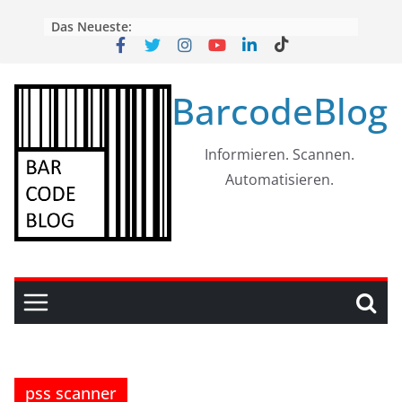
Skip
Das Neueste:
to
content
BarcodeBlog
Informieren. Scannen.
Automatisieren.
pss scanner