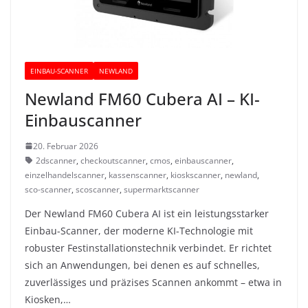
EINBAU-SCANNER
NEWLAND
Newland FM60 Cubera AI – KI-
Einbauscanner
20. Februar 2026
2dscanner
,
checkoutscanner
,
cmos
,
einbauscanner
,
einzelhandelscanner
,
kassenscanner
,
kioskscanner
,
newland
,
sco-scanner
,
scoscanner
,
supermarktscanner
Der Newland FM60 Cubera AI ist ein leistungsstarker
Einbau-Scanner, der moderne KI-Technologie mit
robuster Festinstallationstechnik verbindet. Er richtet
sich an Anwendungen, bei denen es auf schnelles,
zuverlässiges und präzises Scannen ankommt – etwa in
Kiosken,…