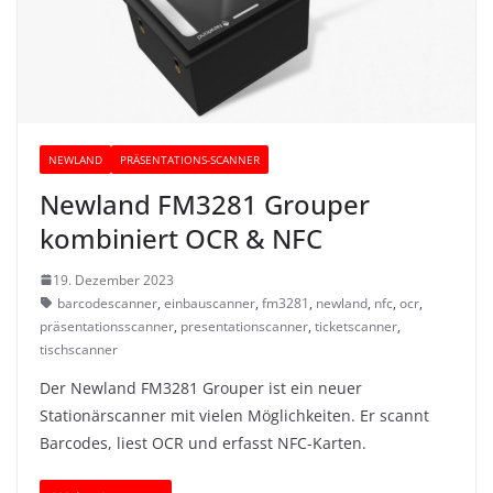
NEWLAND
PRÄSENTATIONS-SCANNER
Newland FM3281 Grouper
kombiniert OCR & NFC
19. Dezember 2023
barcodescanner
,
einbauscanner
,
fm3281
,
newland
,
nfc
,
ocr
,
präsentationsscanner
,
presentationscanner
,
ticketscanner
,
tischscanner
Der Newland FM3281 Grouper ist ein neuer
Stationärscanner mit vielen Möglichkeiten. Er scannt
Barcodes, liest OCR und erfasst NFC-Karten.