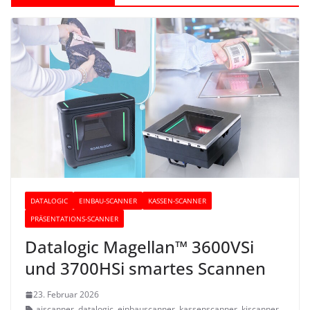
DATALOGIC
EINBAU-SCANNER
KASSEN-SCANNER
PRÄSENTATIONS-SCANNER
Datalogic Magellan™ 3600VSi
und 3700HSi smartes Scannen
23. Februar 2026
aiscanner
,
datalogic
,
einbauscanner
,
kassenscanner
,
kiscanner
,