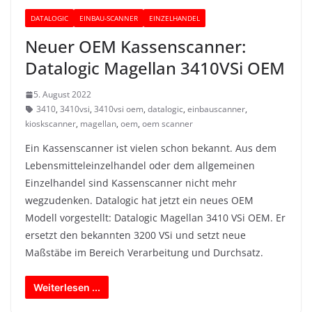
DATALOGIC
EINBAU-SCANNER
EINZELHANDEL
Neuer OEM Kassenscanner:
Datalogic Magellan 3410VSi OEM
5. August 2022
3410
,
3410vsi
,
3410vsi oem
,
datalogic
,
einbauscanner
,
kioskscanner
,
magellan
,
oem
,
oem scanner
Ein Kassenscanner ist vielen schon bekannt. Aus dem
Lebensmitteleinzelhandel oder dem allgemeinen
Einzelhandel sind Kassenscanner nicht mehr
wegzudenken. Datalogic hat jetzt ein neues OEM
Modell vorgestellt: Datalogic Magellan 3410 VSi OEM. Er
ersetzt den bekannten 3200 VSi und setzt neue
Maßstäbe im Bereich Verarbeitung und Durchsatz.
Weiterlesen ...