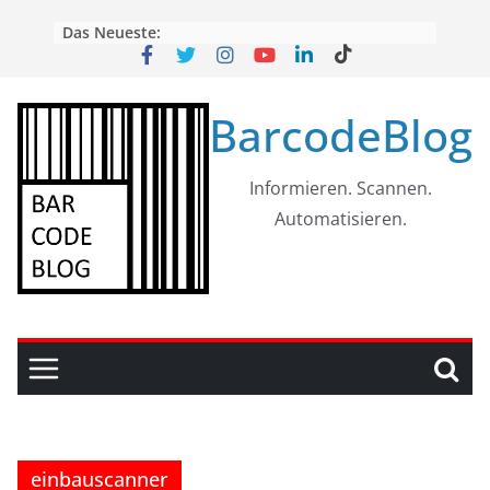
Skip
Das Neueste:
to
content
BarcodeBlog
Informieren. Scannen.
Automatisieren.
einbauscanner