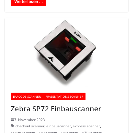
Weiterlesen ...
BARCODE-SCANNER
PRÄSENTATIONS-SCANNER
Zebra SP72 Einbauscanner
7. November 2023
checkout scanner
,
einbauscanner
,
express scanner
,
kassenscanner
,
pos scanner
,
posscanner
,
ps20 scanner
,