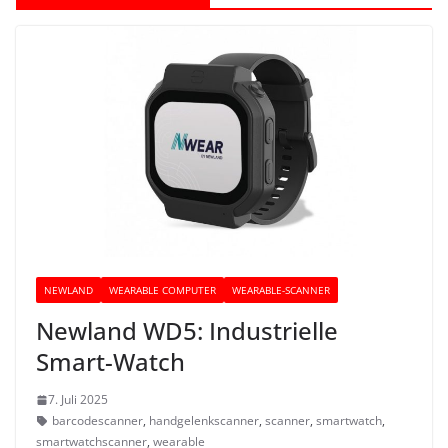
NEWLAND
WEARABLE COMPUTER
WEARABLE-SCANNER
Newland WD5: Industrielle
Smart-Watch
7. Juli 2025
barcodescanner
,
handgelenkscanner
,
scanner
,
smartwatch
,
smartwatchscanner
,
wearable