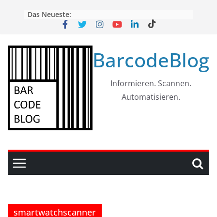
Skip
Das Neueste:
to
content
BarcodeBlog
Informieren. Scannen.
Automatisieren.
smartwatchscanner