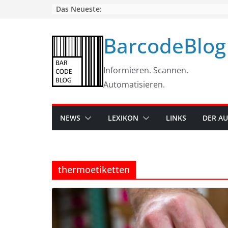
Skip
Das Neueste:
to
content
BarcodeBlog
Informieren. Scannen.
Automatisieren.
NEWS
LEXIKON
LINKS
DER A
thermoetiketten