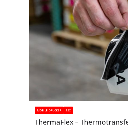
MOBILE DRUCKER
TSC
ThermaFlex – Thermotransfe