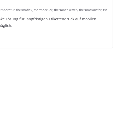
emperatur
,
thermaflex
,
thermodruck
,
thermoetiketten
,
thermotransfer
,
tsc
nke Lösung für langfristigen Etikettendruck auf mobilen
öglich.