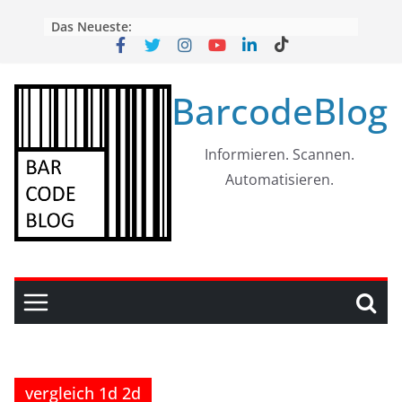
Skip
Das Neueste:
to
content
BarcodeBlog
Informieren. Scannen.
Automatisieren.
vergleich 1d 2d