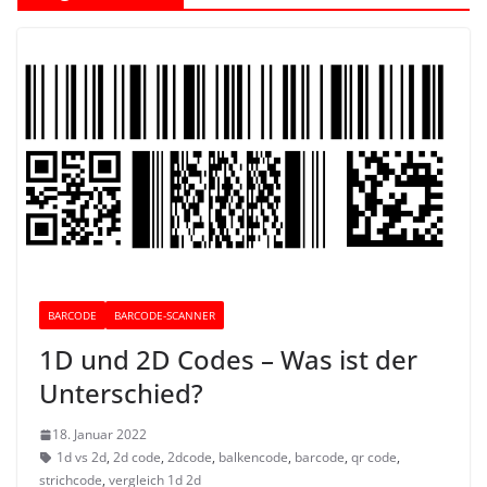
BARCODE
BARCODE-SCANNER
1D und 2D Codes – Was ist der
Unterschied?
18. Januar 2022
1d vs 2d
,
2d code
,
2dcode
,
balkencode
,
barcode
,
qr code
,
strichcode
,
vergleich 1d 2d