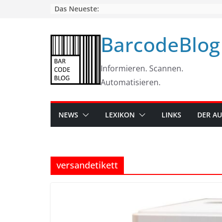
Skip
Das Neueste:
to
content
BarcodeBlog
Informieren. Scannen.
Automatisieren.
NEWS
LEXIKON
LINKS
DER A
versandetikett