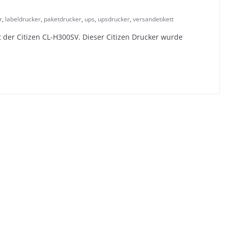
r
,
labeldrucker
,
paketdrucker
,
ups
,
upsdrucker
,
versandetikett
zt der Citizen CL-H300SV. Dieser Citizen Drucker wurde