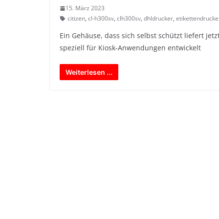
15. März 2023
citizen
,
cl-h300sv
,
clh300sv
,
dhldrucker
,
etikettendrucke
Ein Gehäuse, dass sich selbst schützt liefert jet
speziell für Kiosk-Anwendungen entwickelt
Weiterlesen ...