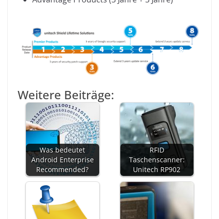
Weitere Beiträge:
Was bedeutet
RFID
Android Enterprise
Taschenscanner:
Recommended?
Unitech RP902