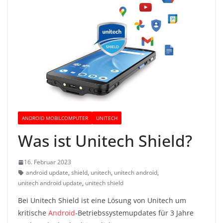
ANDROID MOBILCOMPUTER
UNITECH
Was ist Unitech Shield?
16. Februar 2023
android update
,
shield
,
unitech
,
unitech android
,
unitech android update
,
unitech shield
Bei Unitech Shield ist eine Lösung von Unitech um
kritische
Android
-Betriebssystemupdates für 3 Jahre