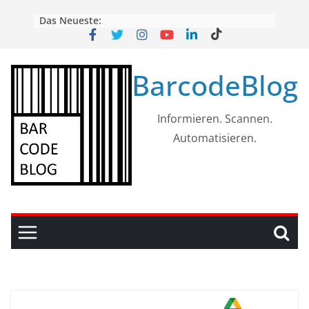
Skip
Das Neueste:
to
content
BarcodeBlog
Informieren. Scannen.
Automatisieren.