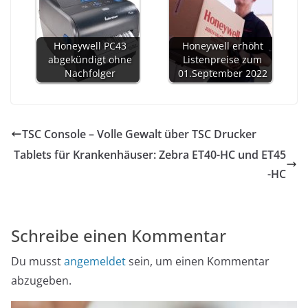
Honeywell PC43
Honeywell erhöht
abgekündigt ohne
Listenpreise zum
Nachfolger
01.September 2022
TSC Console – Volle Gewalt über TSC Drucker
Tablets für Krankenhäuser: Zebra ET40-HC und ET45
-HC
Schreibe einen Kommentar
Du musst
angemeldet
sein, um einen Kommentar
abzugeben.