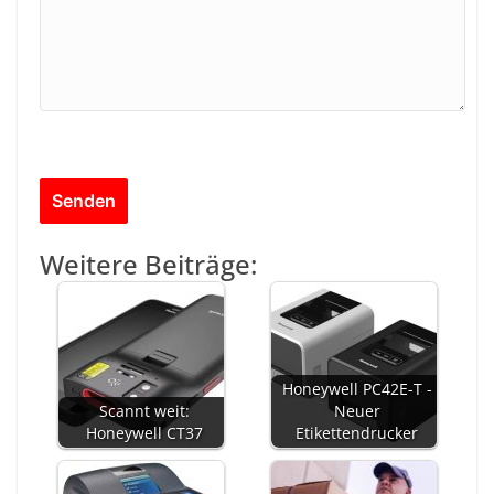
Weitere Beiträge:
Honeywell PC42E-T -
Scannt weit:
Neuer
Honeywell CT37
Etikettendrucker