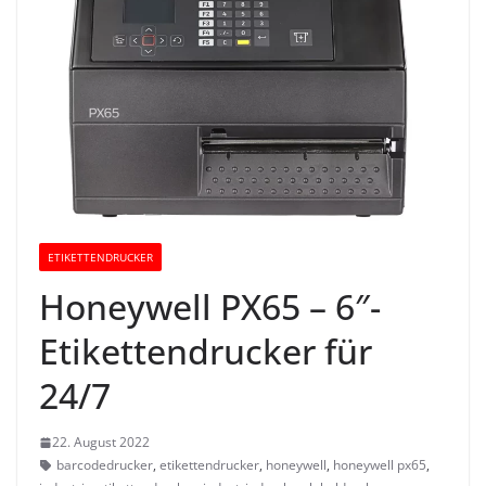
ETIKETTENDRUCKER
Honeywell PX65 – 6″-
Etikettendrucker für
24/7
22. August 2022
barcodedrucker
,
etikettendrucker
,
honeywell
,
honeywell px65
,