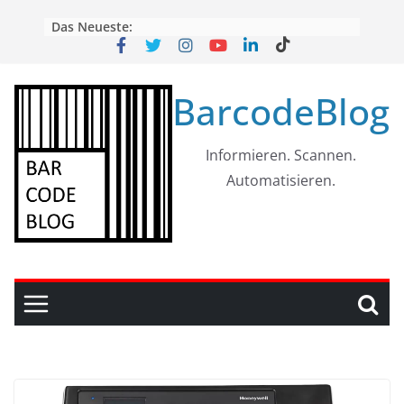
Skip
Das Neueste:
to
content
BarcodeBlog
Informieren. Scannen.
Automatisieren.