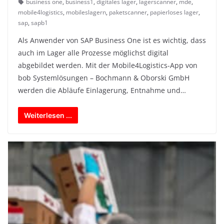
business one
,
business1
,
digitales lager
,
lagerscanner
,
mde
,
mobile4logistics
,
mobileslagern
,
paketscanner
,
papierloses lager
,
sap
,
sapb1
Als Anwender von SAP Business One ist es wichtig, dass
auch im Lager alle Prozesse möglichst digital
abgebildet werden. Mit der Mobile4Logistics-App von
bob Systemlösungen – Bochmann & Oborski GmbH
werden die Abläufe Einlagerung, Entnahme und…
Weiterlesen ...