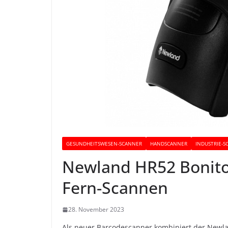
GESUNDHEITSWESEN-SCANNER
HANDSCANNER
INDUSTRIE-
Newland HR52 Bonito
Fern-Scannen
28. November 2023
Als neuer Barcodescanner kombiniert der Newl