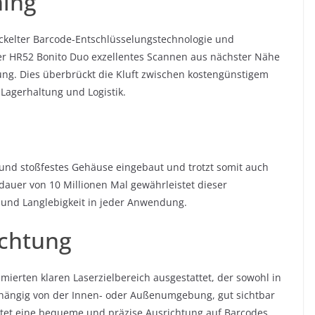
ning
ckelter Barcode-Entschlüsselungstechnologie und
 der HR52 Bonito Duo exzellentes Scannen aus nächster Nähe
g. Dies überbrückt die Kluft zwischen kostengünstigem
 Lagerhaltung und Logistik.
s und stoßfestes Gehäuse eingebaut und trotzt somit auch
auer von 10 Millionen Mal gewährleistet dieser
und Langlebigkeit in jeder Anwendung.
ichtung
ierten klaren Laserzielbereich ausgestattet, der sowohl in
bhängig von der Innen- oder Außenumgebung, gut sichtbar
eistet eine bequeme und präzise Ausrichtung auf Barcodes.