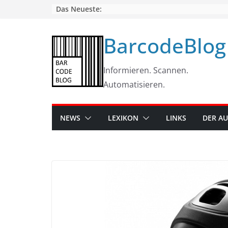
Skip
Das Neueste:
to
content
BarcodeBlog
Informieren. Scannen.
Automatisieren.
NEWS
LEXIKON
LINKS
DER A