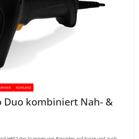
SCANNER
NEWLAND
 Duo kombiniert Nah- &
and HR52 das Scannen von Barcodes auf kurze und auch