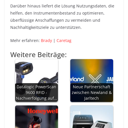
Darüber hinaus liefert die Lösung Nutzungsdaten, die
helfen, den Instrumentenbestand zu optimieren,
überflüssige Anschaffungen zu vermeiden und
Nachhaltigkeitsziele zu unterstützen.
Mehr erfahren:
Brady
|
Caretag
Weitere Beiträge:
Datalogic PowerScan
Neue Partnerschaft
9600 RFID -
zwischen Newland &
Nachverfolgung auf…
Jarltech