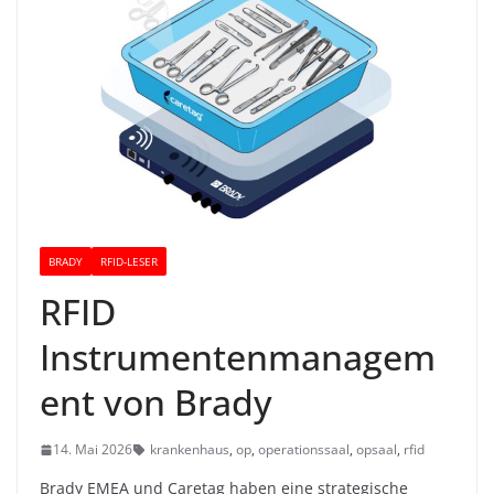
BRADY
RFID-LESER
RFID
Instrumentenmanagem
ent von Brady
14. Mai 2026
krankenhaus
,
op
,
operationssaal
,
opsaal
,
rfid
Brady EMEA und Caretag haben eine strategische