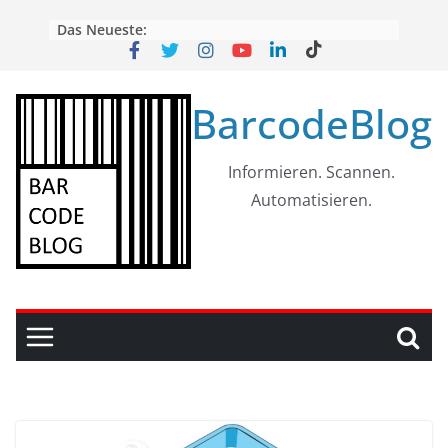
Skip
Das Neueste:
to
content
BarcodeBlog
Informieren. Scannen.
Automatisieren.