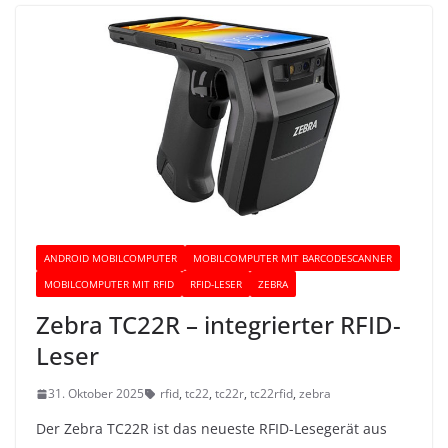
ANDROID MOBILCOMPUTER
MOBILCOMPUTER MIT BARCODESCANNER
MOBILCOMPUTER MIT RFID
RFID-LESER
ZEBRA
Zebra TC22R – integrierter RFID-
Leser
31. Oktober 2025
rfid
,
tc22
,
tc22r
,
tc22rfid
,
zebra
Der Zebra TC22R ist das neueste RFID-Lesegerät aus