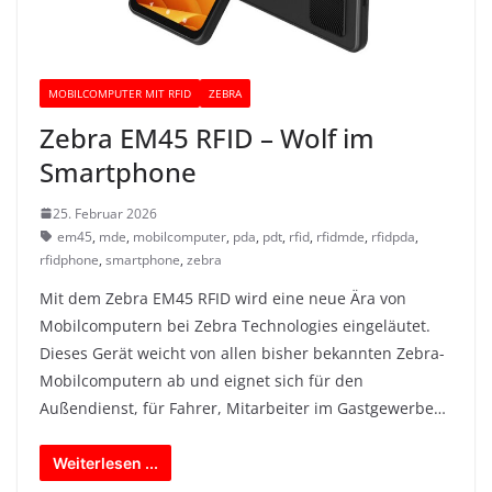
MOBILCOMPUTER MIT RFID
ZEBRA
Zebra EM45 RFID – Wolf im
Smartphone
25. Februar 2026
em45
,
mde
,
mobilcomputer
,
pda
,
pdt
,
rfid
,
rfidmde
,
rfidpda
,
rfidphone
,
smartphone
,
zebra
Mit dem Zebra EM45 RFID wird eine neue Ära von
Mobilcomputern bei Zebra Technologies eingeläutet.
Dieses Gerät weicht von allen bisher bekannten Zebra-
Mobilcomputern ab und eignet sich für den
Außendienst, für Fahrer, Mitarbeiter im Gastgewerbe…
Weiterlesen ...