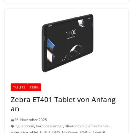
TABLETS
ZEBRA
Zebra ET401 Tablet von Anfang
an
26. November 2025
5g
,
android
,
barcodescanner
,
Bluetooth 6.0
,
einzelhandel
,
enterprise tablet
,
ET401
,
GMS
,
Hot-Swap
,
IP68
,
ki
,
Logistik
,