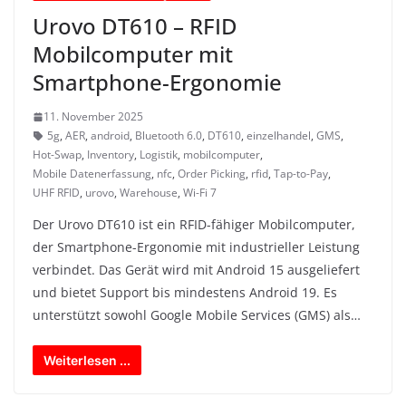
Urovo DT610 – RFID
Mobilcomputer mit
Smartphone-Ergonomie
11. November 2025
5g
,
AER
,
android
,
Bluetooth 6.0
,
DT610
,
einzelhandel
,
GMS
,
Hot-Swap
,
Inventory
,
Logistik
,
mobilcomputer
,
Mobile Datenerfassung
,
nfc
,
Order Picking
,
rfid
,
Tap-to-Pay
,
UHF RFID
,
urovo
,
Warehouse
,
Wi-Fi 7
Der Urovo DT610 ist ein RFID-fähiger Mobilcomputer,
der Smartphone-Ergonomie mit industrieller Leistung
verbindet. Das Gerät wird mit Android 15 ausgeliefert
und bietet Support bis mindestens Android 19. Es
unterstützt sowohl Google Mobile Services (GMS) als…
Weiterlesen ...