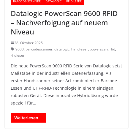
BARCODE-SCANNER
DATALOGIC
RFID-LESER
Datalogic PowerScan 9600 RFID
– Nachverfolgung auf neuem
Niveau
28. Oktober 2025
9600
,
barcodescanner
,
datalogic
,
handleser
,
powerscan
,
rfid
,
rfidleser
Die neue PowerScan 9600 RFID Serie von Datalogic setzt
Maßstäbe in der industriellen Datenerfassung. Als
erster Handscanner seiner Art kombiniert er Barcode-
Lesen und UHF-RFID-Technologie in einem einzigen,
robusten Gerät. Diese innovative Hybridlösung wurde
speziell für…
Weiterlesen ...