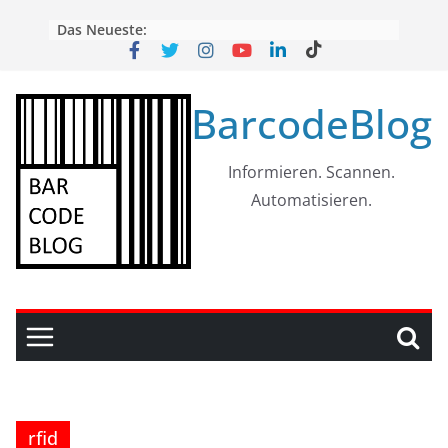
Skip
Das Neueste:
to
content
BarcodeBlog
Informieren. Scannen.
Automatisieren.
rfid