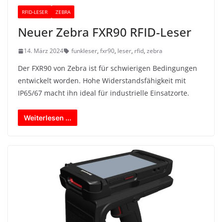
RFID-LESER
ZEBRA
Neuer Zebra FXR90 RFID-Leser
14. März 2024
funkleser
,
fxr90
,
leser
,
rfid
,
zebra
Der FXR90 von Zebra ist für schwierigen Bedingungen
entwickelt worden. Hohe Widerstandsfähigkeit mit
IP65/67 macht ihn ideal für industrielle Einsatzorte.
Weiterlesen ...