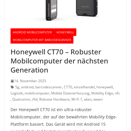
ANDROID MOBILCOMPUTER
HONEYWELL
MOBILCOMPUTER MIT BARCODESCANNER
Honeywell CT70 – Robuster
Mobilcomputer der nächsten
Generation
14. November 2025
5g
,
android
,
barcodescanner
,
CT70
,
einzelhandel
,
honeywell
,
Logistik
,
mobilcomputer
,
Mobile Datenerfassung
,
Mobility Edge
,
nfc
,
Qualcomm
,
rfid
,
Robuste Hardware
,
Wi-Fi 7
,
wlan
,
wwan
Der Honeywell CT70 ist ein ultra-robuster
Mobilcomputer, der auf der bewährten Mobility Edge-
Plattform basiert. Das Gerät wird mit Android 15