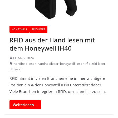
HONEYWELL
RFID-LESER
RFID aus der Hand lesen mit
dem Honeywell IH40
11. März 2024
handheld-leser
,
handheldleser
,
honeywell
,
leser
,
rfid
,
rfid-leser
,
rfidleser
RFID nimmt in vielen Branchen eine immer wichtigere
Position ein & der Honeywell IH40 unterstützt dabei.
Viele Branchen integrieren RFID, um schneller zu sein.
Weiterlesen ...