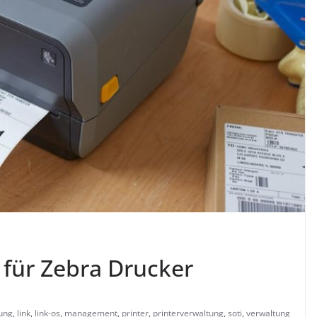
für Zebra Drucker
ung
,
link
,
link-os
,
management
,
printer
,
printerverwaltung
,
soti
,
verwaltung