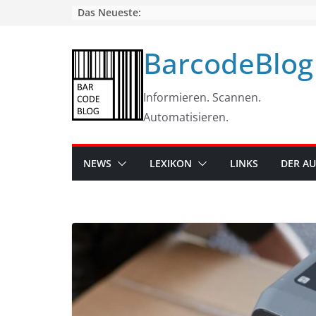
Skip
Das Neueste:
to
content
BarcodeBlog
Informieren. Scannen.
Automatisieren.
NEWS
LEXIKON
LINKS
DER A