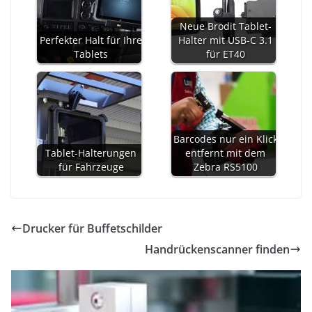
Neue Brodit Tablet-
Perfekter Halt für Ihre
Halter mit USB-C 3.1
Tablets
für ET40
Barcodes nur ein Klick
Tablet-Halterungen
entfernt mit dem
für Fahrzeuge
Zebra RS5100
Drucker für Buffetschilder
Handrückenscanner finden