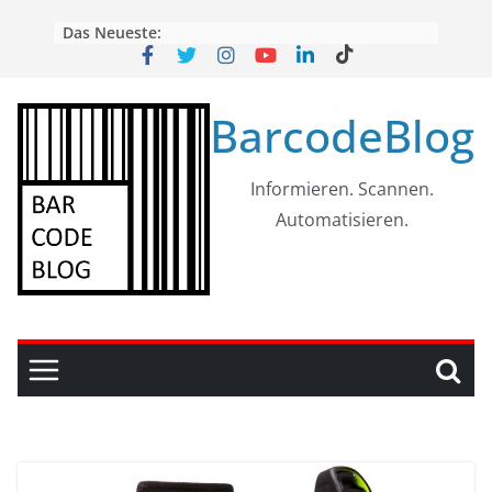
Skip
Das Neueste:
to
content
BarcodeBlog
Informieren. Scannen.
Automatisieren.