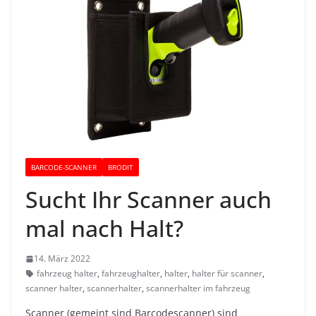
BARCODE-SCANNER
BRODIT
Sucht Ihr Scanner auch
mal nach Halt?
14. März 2022
fahrzeug halter
,
fahrzeughalter
,
halter
,
halter für scanner
,
scanner halter
,
scannerhalter
,
scannerhalter im fahrzeug
Scanner (gemeint sind Barcodescanner) sind