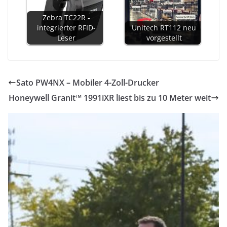
Zebra TC22R -
integrierter RFID-
Unitech RT112 neu
Leser
vorgestellt
Sato PW4NX – Mobiler 4-Zoll-Drucker
Honeywell Granit™ 1991iXR liest bis zu 10 Meter weit