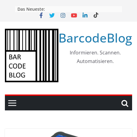
Skip
Das Neueste:
to
content
BarcodeBlog
Informieren. Scannen.
Automatisieren.