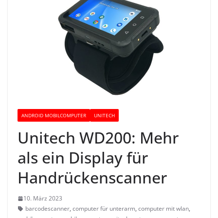
ANDROID MOBILCOMPUTER
UNITECH
Unitech WD200: Mehr
als ein Display für
Handrückenscanner
10. März 2023
barcodescanner
,
computer für unterarm
,
computer mit wlan
,