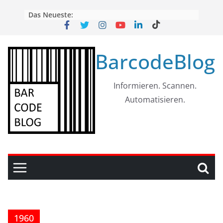
Skip
Das Neueste:
to
content
BarcodeBlog
Informieren. Scannen.
Automatisieren.
1960