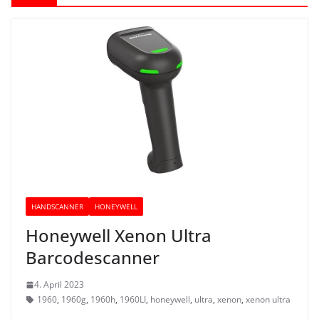
HANDSCANNER
HONEYWELL
Honeywell Xenon Ultra
Barcodescanner
4. April 2023
1960
,
1960g
,
1960h
,
1960LI
,
honeywell
,
ultra
,
xenon
,
xenon ultra