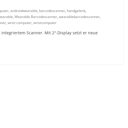
mputer
,
androidwearable
,
barcodescanner
,
handgelenk
,
earable
,
Wearable Barcodescanner
,
wearablebarcodescanner
,
nner
,
wrist computer
,
wristcomputer
integriertem Scanner. Mit 2″-Display setzt er neue