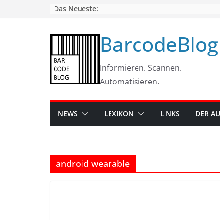
Skip
Das Neueste:
to
content
BarcodeBlog
Informieren. Scannen.
Automatisieren.
NEWS
LEXIKON
LINKS
DER A
android wearable