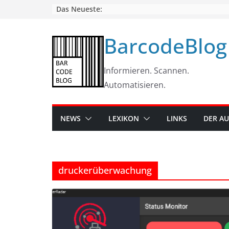
Skip
Das Neueste:
to
content
BarcodeBlog
Informieren. Scannen.
Automatisieren.
NEWS
LEXIKON
LINKS
DER A
druckerüberwachung