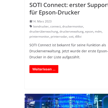
SOTI Connect: erster Suppor
für Epson-Drucker
14. März 2023
bondrucker
,
connect
,
druckermonitor
,
druckerüberwachung
,
druckervewaltung
,
epson
,
mdm
,
printermonitor
,
printerradar
,
soti
,
t88vi
SOTI Connect ist bekannt für seine Funktion als
Druckerverwaltung. Jetzt wurde der erste Epson
Drucker in der Liste aufgezählt.
Weiterlesen ...