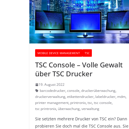
MOBILE DEVICE MANAGEMENT
TSC
TSC Console – Volle Gewalt
über TSC Drucker
19. August 2022
barcodedrucker
,
console
,
druckerüberwachung
,
druckerverwaltung
,
etikettendrucker
,
labeldrucker
,
mdm
,
printer management
,
printronix
,
tsc
,
tsc console
,
tsc printronix
,
überwachung
,
verwaltung
Sie setzten mehrere Drucker von TSC ein? Dann
probieren Sie doch mal die TSC Console aus. Sie